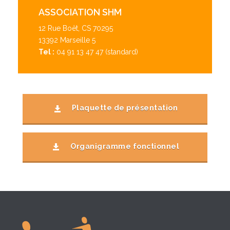
ASSOCIATION SHM
12 Rue Boët, CS 70295
13392 Marseille 5
Tel :
04 91 13 47 47 (standard)
Plaquette de présentation
Organigramme fonctionnel